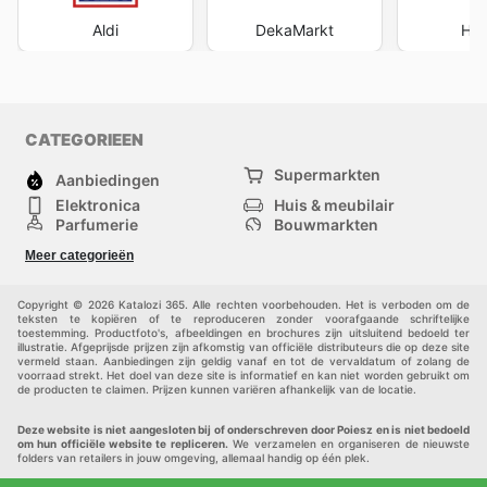
Aldi
DekaMarkt
Hoo
CATEGORIEEN
Supermarkten
Aanbiedingen
Elektronica
Huis & meubilair
Parfumerie
Bouwmarkten
Mode
Sport
Meer categorieën
Kinderen
Huisdieren
Andere
Copyright © 2026 Katalozi 365. Alle rechten voorbehouden. Het is verboden om de
teksten te kopiëren of te reproduceren zonder voorafgaande schriftelijke
toestemming. Productfoto's, afbeeldingen en brochures zijn uitsluitend bedoeld ter
illustratie. Afgeprijsde prijzen zijn afkomstig van officiële distributeurs die op deze site
vermeld staan. Aanbiedingen zijn geldig vanaf en tot de vervaldatum of zolang de
voorraad strekt. Het doel van deze site is informatief en kan niet worden gebruikt om
de producten te claimen. Prijzen kunnen variëren afhankelijk van de locatie.
Deze website is niet aangesloten bij of onderschreven door Poiesz en is niet bedoeld
om hun officiële website te repliceren.
We verzamelen en organiseren de nieuwste
folders van retailers in jouw omgeving, allemaal handig op één plek.