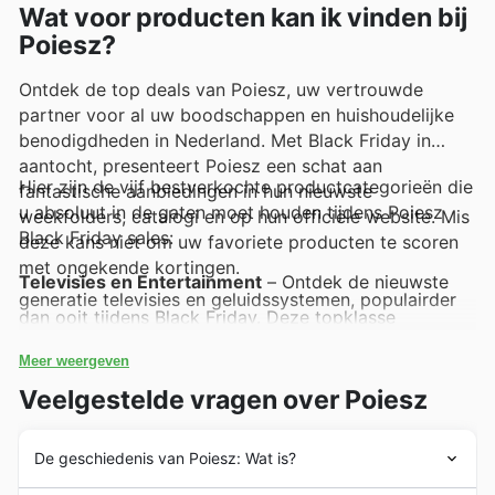
Wat voor producten kan ik vinden bij
Poiesz?
Ontdek de top deals van Poiesz, uw vertrouwde
partner voor al uw boodschappen en huishoudelijke
benodigdheden in Nederland. Met Black Friday in
aantocht, presenteert Poiesz een schat aan
Hier zijn de vijf bestverkochte productcategorieën die
fantastische aanbiedingen in hun nieuwste
u absoluut in de gaten moet houden tijdens Poiesz
weekfolders, catalogi en op hun officiële website. Mis
Black Friday sales:
deze kans niet om uw favoriete producten te scoren
met ongekende kortingen.
Televisies en Entertainment
– Ontdek de nieuwste
generatie televisies en geluidssystemen, populairder
dan ooit tijdens Black Friday. Deze topklasse
producten zijn met spectaculaire kortingen te vinden
in de Poiesz deals, perfect om uw thuisentertainment
Meer weergeven
naar een hoger niveau te tillen.
Huishoudelijke Apparaten
– Van energiezuinige
Veelgestelde vragen over Poiesz
koelkasten tot efficiënte wasmachines, huishoudelijke
apparaten staan hoog op de verlanglijst tijdens grote
uitverkoopmomenten. Poiesz biedt u de beste Black
Friday aanbiedingen op deze onmisbare items, zodat
De geschiedenis van Poiesz: Wat is?
u kunt besparen op kwaliteit.
Keukenapparatuur en Gadgets
– Maak indruk met