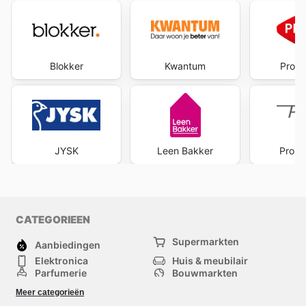
Blokker
Kwantum
Profi
JYSK
Leen Bakker
Pront
CATEGORIEEN
Supermarkten
Aanbiedingen
Elektronica
Huis & meubilair
Parfumerie
Bouwmarkten
Mode
Sport
Meer categorieën
Kinderen
Huisdieren