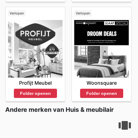
nadruk op toegankelijkheid en transparantie in hun
promoties maakt winkelen bij Donjon niet alleen
Verlopen
Verlopen
voordelig, maar ook een prettige en efficiënte ervaring.
Ze stimuleren een bewuste koopervaring door klanten
de middelen te geven om weloverwogen beslissingen te
nemen en te genieten van de voordelen die hun
wekelijkse sales met zich meebrengen. Donjon sales van
deze week bieden een uitstekende gelegenheid om te
ontdekken hoe eenvoudig en voordelig het kan zijn om
het huis te vernieuwen. Bezoek Donjon's website
vandaag nog om de beste deals te ontdekken en begin
direct met besparen.
Profijt Meubel
Woonsquare
Folder openen
Folder openen
Andere merken van Huis & meubilair