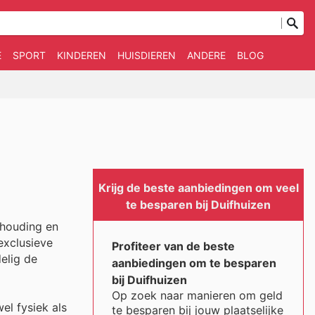
E
SPORT
KINDEREN
HUISDIEREN
ANDERE
BLOG
Krijg de beste aanbiedingen om veel
te besparen bij Duifhuizen
rhouding en
exclusieve
Profiteer van de beste
elig de
aanbiedingen om te besparen
bij Duifhuizen
Op zoek naar manieren om geld
el fysiek als
te besparen bij jouw plaatselijke