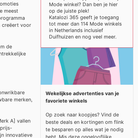
romoties
Mode winkel? Dan ben je hier
op de juiste plek!
de meest
Katalozi 365 geeft je toegang
tsprogramma
tot meer dan 114 Mode winkels
 creëert voor
in Netherlands inclusief
Duifhuizen en nog veel meer.
om de
trekkelijke
onwrikbare
Wekelijkse advertenties van je
uwbare merken,
favoriete winkels
Op zoek naar koopjes? Vind de
erk A] vallen
beste deals en kortingen om flink
rijs-
te besparen op alles wat je nodig
jn innovatieve
hebt. Mis deze ongelooflijke