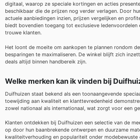
digitaal, waarop ze speciale kortingen en acties presente
beschikbaar die de prijzen nog verder verlagen. Door h
actuele aanbiedingen inzien, prijzen vergelijken en prof
biedt bovendien toegang tot exclusieve ledenvoordelen 
trouwe klanten.
Het loont de moeite om aankopen te plannen rondom de
besparingen te maximaliseren. De winkel blijft zich inze
deals altijd binnen handbereik zijn.
Welke merken kan ik vinden bij Duifhu
Duifhuizen staat bekend als een toonaangevende specia
toewijding aan kwaliteit en klanttevredenheid demonstr
zowel nationaal als internationaal, wat zorgt voor een g
Klanten ontdekken bij Duifhuizen een selectie van de m
op door hun baanbrekende ontwerpen en duurzame materia
kwaliteitverhouding en populariteit onder modebewuste