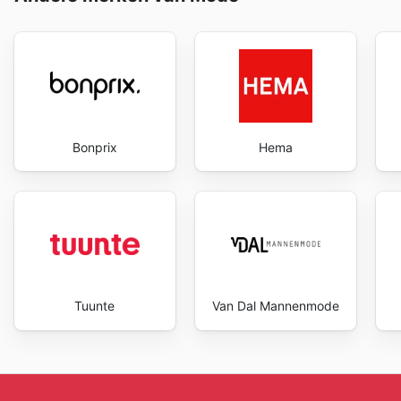
ook aangenamer en efficiënter. Stay up to date with D
Bonprix
Hema
Tuunte
Van Dal Mannenmode