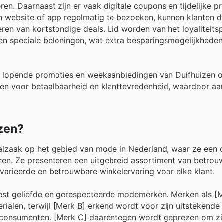
ren. Daarnaast zijn er vaak digitale coupons en tijdelijke p
un website of app regelmatig te bezoeken, kunnen klanten 
iteren van kortstondige deals. Lid worden van het loyalitei
en speciale beloningen, wat extra besparingsmogelijkheden
 lopende promoties en weekaanbiedingen van Duifhuizen 
tten voor betaalbaarheid en klanttevredenheid, waardoor aan
izen?
alzaak op het gebied van mode in Nederland, waar ze een 
eren. Ze presenteren een uitgebreid assortiment van betro
evarieerde en betrouwbare winkelervaring voor elke klant.
eest geliefde en gerespecteerde modemerken. Merken als [M
len, terwijl [Merk B] erkend wordt voor zijn uitstekende p
 consumenten. [Merk C] daarentegen wordt geprezen om zi