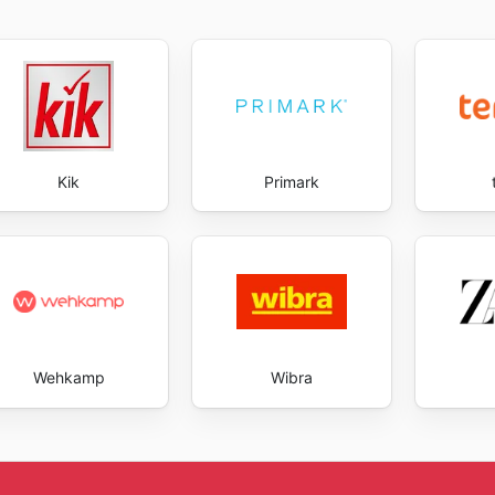
uifhuizen's weekly ads and enjoy exclusive savings every d
Kik
Primark
Wehkamp
Wibra