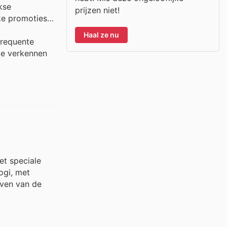
kse
prijzen niet!
jke promoties
Haal ze nu
frequente
te verkennen
et speciale
ogi, met
jven van de