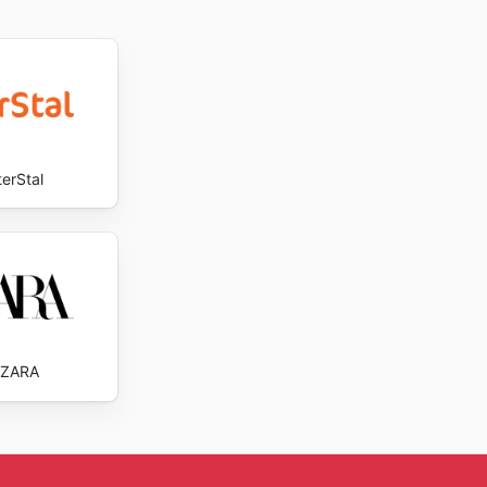
ay.
terStal
ZARA