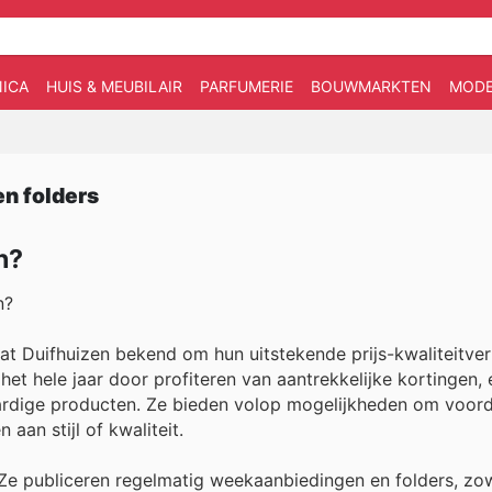
ICA
HUIS & MEUBILAIR
PARFUMERIE
BOUWMARKTEN
MOD
en folders
n?
n?
t Duifhuizen bekend om hun uitstekende prijs-kwaliteitve
het hele jaar door profiteren van aantrekkelijke kortingen, 
ardige producten. Ze bieden volop mogelijkheden om voord
aan stijl of kwaliteit.
Ze publiceren regelmatig weekaanbiedingen en folders, zow