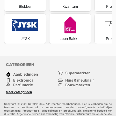
Blokker
Kwantum
Profi
JYSK
Leen Bakker
Pront
CATEGORIEEN
Supermarkten
Aanbiedingen
Elektronica
Huis & meubilair
Parfumerie
Bouwmarkten
Mode
Sport
Meer categorieën
Kinderen
Huisdieren
Andere
Copyright © 2026 Katalozi 365. Alle rechten voorbehouden. Het is verboden om de
teksten te kopiëren of te reproduceren zonder voorafgaande schriftelijke
toestemming. Productfoto's, afbeeldingen en brochures zijn uitsluitend bedoeld ter
illustratie. Afgeprijsde prijzen zijn afkomstig van officiële distributeurs die op deze site