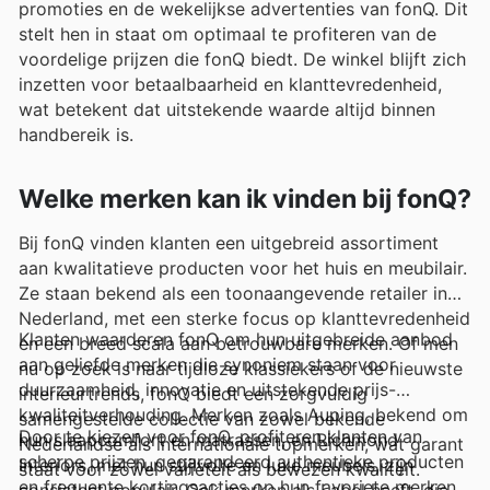
promoties en de wekelijkse advertenties van fonQ. Dit
stelt hen in staat om optimaal te profiteren van de
voordelige prijzen die fonQ biedt. De winkel blijft zich
inzetten voor betaalbaarheid en klanttevredenheid,
wat betekent dat uitstekende waarde altijd binnen
handbereik is.
Welke merken kan ik vinden bij fonQ?
Bij fonQ vinden klanten een uitgebreid assortiment
aan kwalitatieve producten voor het huis en meubilair.
Ze staan bekend als een toonaangevende retailer in
Nederland, met een sterke focus op klanttevredenheid
Klanten waarderen fonQ om hun uitgebreide aanbod
en een breed scala aan betrouwbare merken. Of men
aan geliefde merken die synoniem staan voor
nu op zoek is naar tijdloze klassiekers of de nieuwste
duurzaamheid, innovatie en uitstekende prijs-
interieurtrends, fonQ biedt een zorgvuldig
kwaliteitverhouding. Merken zoals Auping, bekend om
samengestelde collectie van zowel bekende
Door te kiezen voor fonQ, profiteren klanten van
hun slaapcomfort en matrassen, en Richmond
Nederlandse als internationale topmerken, wat garant
scherpe prijzen, gegarandeerd authentieke producten
Interiors, met hun stijlvolle en luxe meubels, zijn
staat voor zowel variëteit als bewezen kwaliteit.
en frequente kortingsacties op hun favoriete merken.