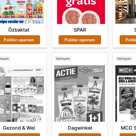
Özbaktat
SPAR
Folder openen
Fold
Folder openen
rlopen
Verlopen
Verlopen
Gezond & Wel
Dagwinkel
MCD S