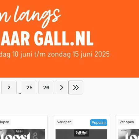
2
25
26
...
rlopen
Verlopen
Verlopen
Populair