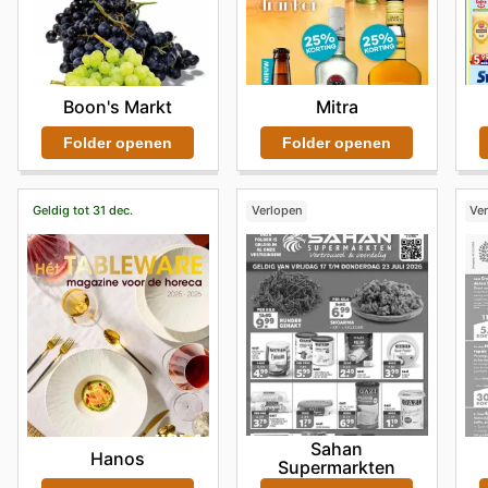
Mitra
Boon's Markt
Folder openen
Folder openen
Geldig tot 31 dec.
Verlopen
Ve
Sahan
Hanos
Supermarkten