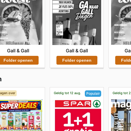
Gall & Gall
Gal
Gall & Gall
Folder openen
Fold
Folder openen
n
dagen over
Geldig tot 12 aug.
Geldig tot 2
Populair