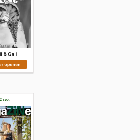
l & Gall
er openen
2 sep.