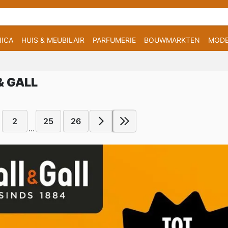
ICA
HUIS & MEUBILAIR
PARFUMERIE
BOUWMARKTEN
MOD
& GALL
2
25
26
...