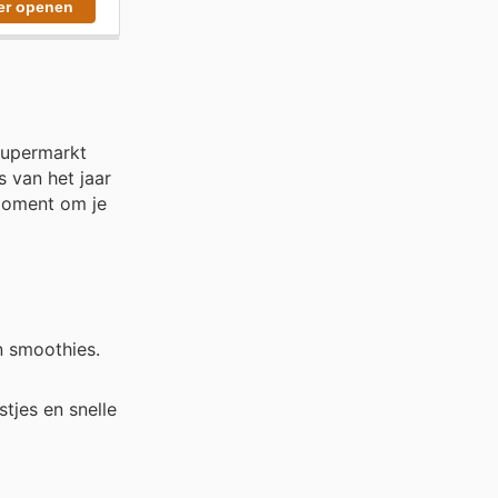
er openen
supermarkt
 van het jaar
 moment om je
n smoothies.
tjes en snelle