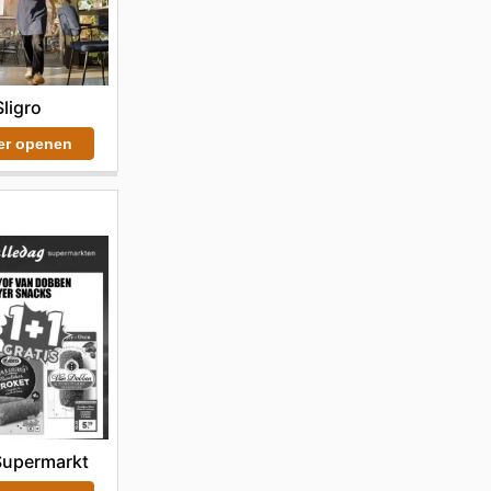
Sligro
er openen
upermarkt