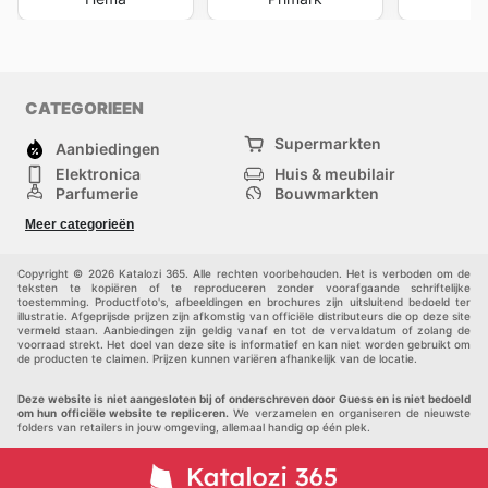
CATEGORIEEN
Supermarkten
Aanbiedingen
Elektronica
Huis & meubilair
Parfumerie
Bouwmarkten
Mode
Sport
Meer categorieën
Kinderen
Huisdieren
Andere
Copyright © 2026 Katalozi 365. Alle rechten voorbehouden. Het is verboden om de
teksten te kopiëren of te reproduceren zonder voorafgaande schriftelijke
toestemming. Productfoto's, afbeeldingen en brochures zijn uitsluitend bedoeld ter
illustratie. Afgeprijsde prijzen zijn afkomstig van officiële distributeurs die op deze site
vermeld staan. Aanbiedingen zijn geldig vanaf en tot de vervaldatum of zolang de
voorraad strekt. Het doel van deze site is informatief en kan niet worden gebruikt om
de producten te claimen. Prijzen kunnen variëren afhankelijk van de locatie.
Deze website is niet aangesloten bij of onderschreven door Guess en is niet bedoeld
om hun officiële website te repliceren.
We verzamelen en organiseren de nieuwste
folders van retailers in jouw omgeving, allemaal handig op één plek.