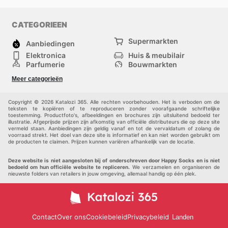
CATEGORIEEN
Supermarkten
Aanbiedingen
Elektronica
Huis & meubilair
Parfumerie
Bouwmarkten
Mode
Sport
Meer categorieën
Kinderen
Huisdieren
Andere
Copyright © 2026 Katalozi 365. Alle rechten voorbehouden. Het is verboden om de
teksten te kopiëren of te reproduceren zonder voorafgaande schriftelijke
toestemming. Productfoto's, afbeeldingen en brochures zijn uitsluitend bedoeld ter
illustratie. Afgeprijsde prijzen zijn afkomstig van officiële distributeurs die op deze site
vermeld staan. Aanbiedingen zijn geldig vanaf en tot de vervaldatum of zolang de
voorraad strekt. Het doel van deze site is informatief en kan niet worden gebruikt om
de producten te claimen. Prijzen kunnen variëren afhankelijk van de locatie.
Deze website is niet aangesloten bij of onderschreven door Happy Socks en is niet
bedoeld om hun officiële website te repliceren.
We verzamelen en organiseren de
nieuwste folders van retailers in jouw omgeving, allemaal handig op één plek.
Contact
Over ons
Cookiebeleid
Privacybeleid
Landen