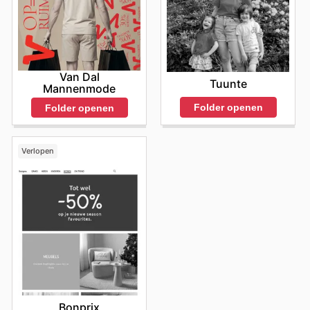
Happy Socks deals
maken het lonend om regelmatig
een kijkje te nemen. Door de wekelijkse advertenties te
raadplegen en bewust te zijn van de lopende
Happy
Socks sales this week
, kunnen klanten slimme
aankopen doen en profiteren van de meest
aantrekkelijke prijzen. De
Happy Socks ad
is niet
Van Dal
Tuunte
Mannenmode
zomaar een advertentie; het is een uitnodiging om jezelf
te verwennen met kleur, comfort en een vleugje
Folder openen
Folder openen
ondeugd. De
Happy Socks flyers
fungeren als een
digitale gids door hun uitgebreide collectie, waarbij elke
aanbieding een kans biedt om een uniek paar sokken te
Verlopen
bemachtigen. Deze proactieve aanpak garandeert dat
je altijd de beste deals kunt scoren en de nieuwste
trends kunt volgen, waardoor je moeiteloos een stijlvolle
en vrolijke uitstraling kunt creëren. Bezoek Happy
Socks's website vandaag om de beste deals te
ontdekken en nu te beginnen met besparen.
Bonprix