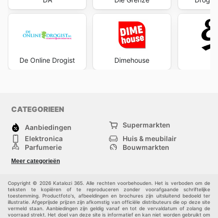
De Online Drogist
Dimehouse
E
CATEGORIEEN
Supermarkten
Aanbiedingen
Elektronica
Huis & meubilair
Parfumerie
Bouwmarkten
Mode
Sport
Meer categorieën
Kinderen
Huisdieren
Andere
Copyright © 2026 Katalozi 365. Alle rechten voorbehouden. Het is verboden om de
teksten te kopiëren of te reproduceren zonder voorafgaande schriftelijke
toestemming. Productfoto's, afbeeldingen en brochures zijn uitsluitend bedoeld ter
illustratie. Afgeprijsde prijzen zijn afkomstig van officiële distributeurs die op deze site
vermeld staan. Aanbiedingen zijn geldig vanaf en tot de vervaldatum of zolang de
voorraad strekt. Het doel van deze site is informatief en kan niet worden gebruikt om