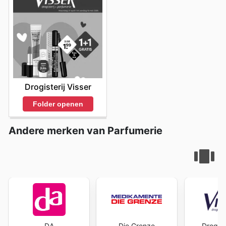
Drogisterij Visser
Folder openen
Andere merken van Parfumerie
DA
Die Grenze
Drogist