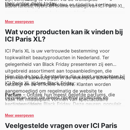
their online deals today.
blijven van nieuwe collecties en tijdelijke kortingen.
advertenties, flyers en online catalogi van ICI Paris XL,
waar regelmatig exclusieve aanbiedingen en
promoties worden uitgelicht.
Meer weergeven
Wat voor producten kan ik vinden bij
ICI Paris XL?
ICI Paris XL is uw vertrouwde bestemming voor
topkwaliteit beautyproducten in Nederland. Ter
gelegenheid van Black Friday presenteren zij een
uitgebreid assortiment aan topaanbiedingen, die
Hier zijn de top 5 bestsellers die u kunt verwachten bij
prominent aanwezig zijn in de wekelijkse advertenties,
ICI Paris XL tijdens Black Friday:
catalogi en de officiële website. Klanten worden
aangemoedigd om regelmatig de website te
Parfum
– Ontdek hun meest geliefde parfums, die
bezoeken voor de meest recente promoties en
vaak het middelpunt vormen van spectaculaire
kortingen tijdens Black Friday. Deze geuren, populair
exclusieve deals.
bij veel klanten, zijn gegarandeerd een schot in de
roos en worden uitgebreid uitgelicht in de ICI Paris XL
Meer weergeven
deals.
Make-up
– De nieuwste en meest gewilde make-up
Veelgestelde vragen over ICI Paris
collecties zijn essentieel tijdens Black Friday. ICI Paris