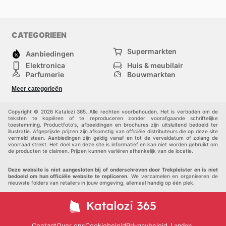
CATEGORIEEN
Supermarkten
Aanbiedingen
Elektronica
Huis & meubilair
Parfumerie
Bouwmarkten
Mode
Sport
Meer categorieën
Kinderen
Huisdieren
Andere
Copyright © 2026 Katalozi 365. Alle rechten voorbehouden. Het is verboden om de
teksten te kopiëren of te reproduceren zonder voorafgaande schriftelijke
toestemming. Productfoto's, afbeeldingen en brochures zijn uitsluitend bedoeld ter
illustratie. Afgeprijsde prijzen zijn afkomstig van officiële distributeurs die op deze site
vermeld staan. Aanbiedingen zijn geldig vanaf en tot de vervaldatum of zolang de
voorraad strekt. Het doel van deze site is informatief en kan niet worden gebruikt om
de producten te claimen. Prijzen kunnen variëren afhankelijk van de locatie.
Deze website is niet aangesloten bij of onderschreven door Trekpleister en is niet
bedoeld om hun officiële website te repliceren.
We verzamelen en organiseren de
nieuwste folders van retailers in jouw omgeving, allemaal handig op één plek.
Contact
Over ons
Cookiebeleid
Privacybeleid
Landen