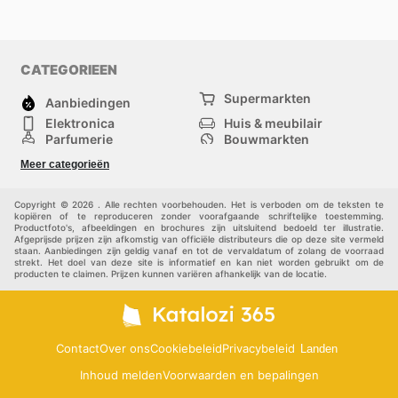
CATEGORIEEN
Supermarkten
Aanbiedingen
Elektronica
Huis & meubilair
Parfumerie
Bouwmarkten
Mode
Sport
Meer categorieën
Kinderen
Huisdieren
Andere
Copyright © 2026 . Alle rechten voorbehouden. Het is verboden om de teksten te
kopiëren of te reproduceren zonder voorafgaande schriftelijke toestemming.
Productfoto's, afbeeldingen en brochures zijn uitsluitend bedoeld ter illustratie.
Afgeprijsde prijzen zijn afkomstig van officiële distributeurs die op deze site vermeld
staan. Aanbiedingen zijn geldig vanaf en tot de vervaldatum of zolang de voorraad
strekt. Het doel van deze site is informatief en kan niet worden gebruikt om de
producten te claimen. Prijzen kunnen variëren afhankelijk van de locatie.
Contact
Over ons
Cookiebeleid
Privacybeleid
Landen
Inhoud melden
Voorwaarden en bepalingen