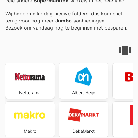
vele andere
Supermarkten
winkels in het hele land.
Wij hebben elke dag nieuwe folders, dus kom snel
terug voor nog meer
Jumbo
aanbiedingen!
Bezoek
om vandaag nog te beginnen met besparen.
Nettorama
Albert Heijn
B
Makro
DekaMarkt