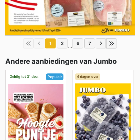
1
2
6
7
...
Andere aanbiedingen van Jumbo
Geldig tot 31 dec.
4 dagen over
Populair