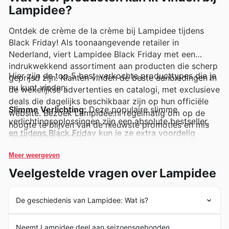
Lampidee?
Ontdek de crème de la crème bij Lampidee tijdens
Black Friday! Als toonaangevende retailer in
Nederland, viert Lampidee Black Friday met een
indrukwekkend assortiment aan producten die scherp
Hier zijn de top 5 best-verkochte producttypes die je
geprijsd zijn. Klanten vinden de beste aanbiedingen in
nu kunt vinden:
de wekelijkse advertenties en catalogi, met exclusieve
deals die dagelijks beschikbaar zijn op hun officiële
Slimme Verlichting:
Deze populaire slimme
website. Bezoek Lampidee.nl regelmatig om op de
verlichtingsoplossingen zijn een absolute bestseller,
hoogte te blijven van de nieuwste promoties en mis
en tijdens Black Friday kun je ze extra voordelig
geen enkele korting.
scoren. Ontdek hun energiezuinigheid en
veelzijdigheid in de Lampidee deals en maak je huis
Meer weergeven
nog comfortabeler. Ze zijn prominent aanwezig in de
Veelgestelde vragen over Lampidee
Lampidee weekly ads.
De geschiedenis van Lampidee: Wat is?
Design Tafellampen:
Klanten grijpen massaal naar
onze design tafellampen, die nu met aantrekkelijke
Sinds de oprichting in 2010 hebben ze bij Lampidee een
kortingen verkrijgbaar zijn. Deze lampen bieden niet
Neemt Lampidee deel aan seizoensgebonden