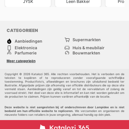
JYSK
Leen Bakker
Pront
CATEGORIEEN
Supermarkten
Aanbiedingen
Elektronica
Huis & meubilair
Parfumerie
Bouwmarkten
Mode
Sport
Meer categorieën
Kinderen
Huisdieren
Andere
Copyright © 2026 Katalozi 365. Alle rechten voorbehouden. Het is verboden om de
teksten te kopiëren of te reproduceren zonder voorafgaande schriftelijke
toestemming. Productfoto's, afbeeldingen en brochures zijn uitsluitend bedoeld ter
illustratie. Afgeprijsde prijzen zijn afkomstig van officiële distributeurs die op deze site
vermeld staan. Aanbiedingen zijn geldig vanaf en tot de vervaldatum of zolang de
voorraad strekt. Het doel van deze site is informatief en kan niet worden gebruikt om
de producten te claimen. Prijzen kunnen variëren afhankelijk van de locatie.
Deze website is niet aangesloten bij of onderschreven door Lampidee en is niet
bedoeld om hun officiële website te repliceren.
We verzamelen en organiseren de
nieuwste folders van retailers in jouw omgeving, allemaal handig op één plek.