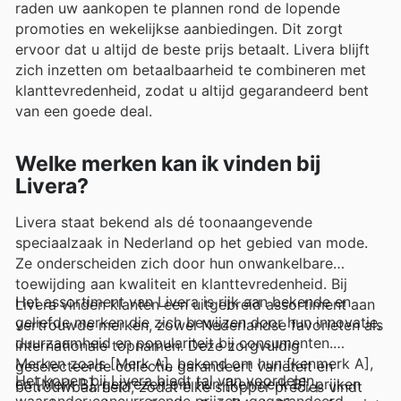
raden uw aankopen te plannen rond de lopende
promoties en wekelijkse aanbiedingen. Dit zorgt
ervoor dat u altijd de beste prijs betaalt. Livera blijft
zich inzetten om betaalbaarheid te combineren met
klanttevredenheid, zodat u altijd gegarandeerd bent
van een goede deal.
Welke merken kan ik vinden bij
Livera?
Livera staat bekend als dé toonaangevende
speciaalzaak in Nederland op het gebied van mode.
Ze onderscheiden zich door hun onwankelbare
toewijding aan kwaliteit en klanttevredenheid. Bij
Het assortiment van Livera is rijk aan bekende en
Livera vinden klanten een uitgebreid assortiment aan
geliefde merken die zich bewijzen door hun innovatie,
vertrouwde merken, zowel Nederlandse favorieten als
duurzaamheid en populariteit bij consumenten.
internationale topnamen. Deze zorgvuldig
Merken zoals [Merk A], bekend om hun [kenmerk A],
geselecteerde collectie garandeert variëteit en
Het kopen bij Livera biedt tal van voordelen,
en [Merk B], geprezen om hun [kenmerk B], prijken
betrouwbaarheid, zodat elke shopper precies vindt
waaronder concurrerende prijzen, gegarandeerd