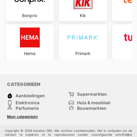
Bonprix
Kik
te
Hema
Primark
Tu
CATEGORIEEN
Supermarkten
Aanbiedingen
Elektronica
Huis & meubilair
Parfumerie
Bouwmarkten
Mode
Sport
Meer categorieën
Kinderen
Huisdieren
Andere
Copyright © 2026 Katalozi 365. Alle rechten voorbehouden. Het is verboden om de
teksten te kopiëren of te reproduceren zonder voorafgaande schriftelijke