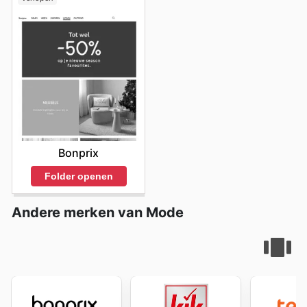
aankoop of het plannen van een grotere garderobe-
update, de actuele Livera sales zijn altijd een welkome
verrassing. Met de digitale transformatie van de
detailhandel, is het online verkennen van hun aanbod de
meest efficiënte manier om op de hoogte te blijven van
de laatste ontwikkelingen en kansen. Visit Livera's
website today to explore the best deals and start
saving now.
Bonprix
Folder openen
Andere merken van Mode