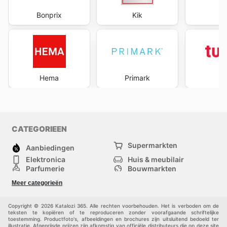
Bonprix
Kik
te
Hema
Primark
Tu
CATEGORIEEN
Supermarkten
Aanbiedingen
Elektronica
Huis & meubilair
Parfumerie
Bouwmarkten
Mode
Sport
Meer categorieën
Kinderen
Huisdieren
Andere
Copyright © 2026 Katalozi 365. Alle rechten voorbehouden. Het is verboden om de
teksten te kopiëren of te reproduceren zonder voorafgaande schriftelijke
toestemming. Productfoto's, afbeeldingen en brochures zijn uitsluitend bedoeld ter
illustratie. Afgeprijsde prijzen zijn afkomstig van officiële distributeurs die op deze site