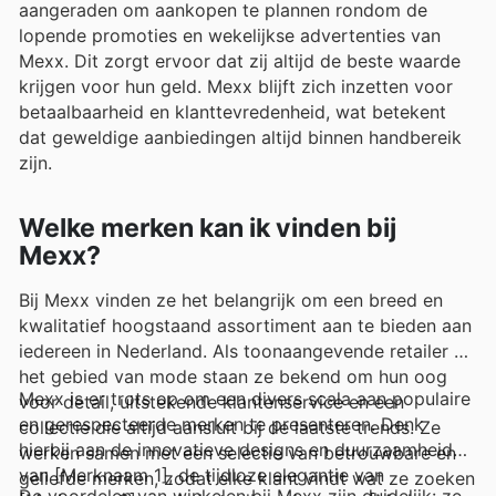
aangeraden om aankopen te plannen rondom de
lopende promoties en wekelijkse advertenties van
Mexx. Dit zorgt ervoor dat zij altijd de beste waarde
krijgen voor hun geld. Mexx blijft zich inzetten voor
betaalbaarheid en klanttevredenheid, wat betekent
dat geweldige aanbiedingen altijd binnen handbereik
zijn.
Welke merken kan ik vinden bij
Mexx?
Bij Mexx vinden ze het belangrijk om een breed en
kwalitatief hoogstaand assortiment aan te bieden aan
iedereen in Nederland. Als toonaangevende retailer op
het gebied van mode staan ze bekend om hun oog
Mexx is er trots op om een divers scala aan populaire
voor detail, uitstekende klantenservice en een
en gerespecteerde merken te presenteren. Denk
collectie die altijd aansluit bij de laatste trends. Ze
hierbij aan de innovatieve designs en duurzaamheid
werken samen met een selectie van betrouwbare en
van [Merknaam 1], de tijdloze elegantie van
geliefde merken, zodat elke klant vindt wat ze zoeken
De voordelen van winkelen bij Mexx zijn duidelijk: ze