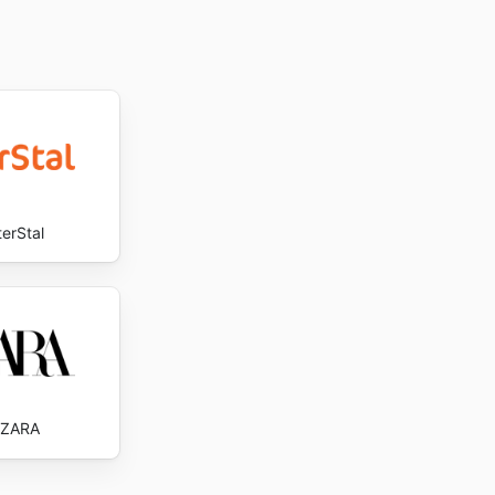
terStal
ZARA