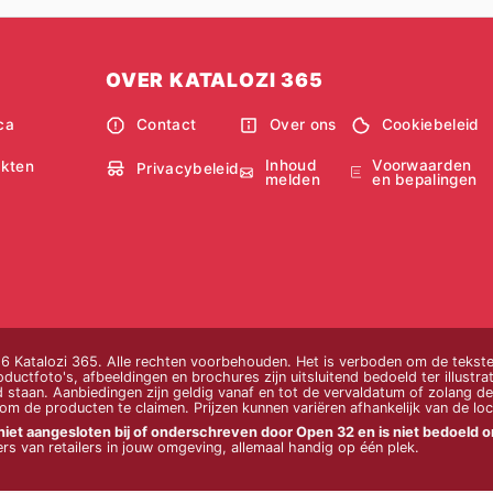
OVER KATALOZI 365
ca
Contact
Over ons
Cookiebeleid
Inhoud
Voorwaarden
kten
Privacybeleid
melden
en bepalingen
 Katalozi 365. Alle rechten voorbehouden. Het is verboden om de teksten
uctfoto's, afbeeldingen en brochures zijn uitsluitend bedoeld ter illustrati
 staan. Aanbiedingen zijn geldig vanaf en tot de vervaldatum of zolang de 
m de producten te claimen. Prijzen kunnen variëren afhankelijk van de loc
niet aangesloten bij of onderschreven door Open 32 en is niet bedoeld om
rs van retailers in jouw omgeving, allemaal handig op één plek.