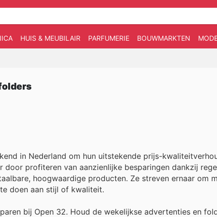
ICA
HUIS & MEUBILAIR
PARFUMERIE
BOUWMARKTEN
MOD
folders
end in Nederland om hun uitstekende prijs-kwaliteitverho
 door profiteren van aanzienlijke besparingen dankzij rege
etaalbare, hoogwaardige producten. Ze streven ernaar om 
 doen aan stijl of kwaliteit.
paren bij Open 32. Houd de wekelijkse advertenties en fol