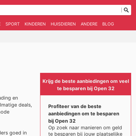
E
SPORT
KINDEREN
HUISDIEREN
ANDERE
BLOG
Krijg de beste aanbiedingen om veel
te besparen bij Open 32
uding en
lmatige deals,
Profiteer van de beste
mode
aanbiedingen om te besparen
bij Open 32
Op zoek naar manieren om geld
ders goed in
te besparen bij jouw plaatselijke