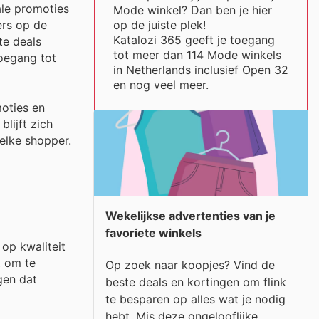
ale promoties
Mode winkel? Dan ben je hier
op de juiste plek!
ers op de
Katalozi 365 geeft je toegang
te deals
tot meer dan 114 Mode winkels
oegang tot
in Netherlands inclusief Open 32
en nog veel meer.
moties en
lijft zich
elke shopper.
Wekelijkse advertenties van je
favoriete winkels
op kwaliteit
, om te
Op zoek naar koopjes? Vind de
gen dat
beste deals en kortingen om flink
te besparen op alles wat je nodig
hebt. Mis deze ongelooflijke