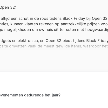
 Open 32:
altijd een schot in de roos tijdens Black Friday bij Open 3
ties, kunnen klanten rekenen op aantrekkelijke prijzen voo
ge mogelijkheden om uw huis uit te rusten met hoogwaardi
adgets en elektronica, en Open 32 biedt tijdens Black Frida
ebsite omvatten vaak de meest gewilde items, waardoor het
 professional is dit een absolute topper in de Black Friday
n vol met aanbiedingen op kwaliteitsgereedschap dat uw p
 met aantrekkelijke kortingen.
eel aandacht tijdens de feestdagen en Black Friday, en Op
catalogi en op de website een breed scala aan speelgoed vo
icht door een groep gepassioneerde ondernemers met een v
venementen gedurende het jaar?
or een breed publiek. Vanaf hun eerste winkel in Amsterd
uldig geselecteerde collectie van stijlvolle en betaalbare
erland zijn fantastische momenten voor klanten om te pro
uishoudtextiel? De Black Friday aanbiedingen van Open 32