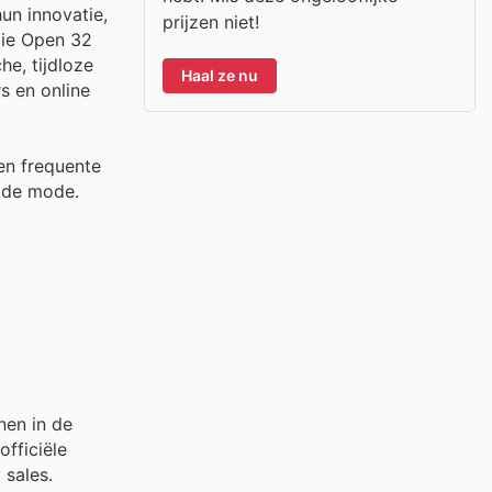
un innovatie,
prijzen niet!
die Open 32
he, tijdloze
Haal ze nu
s en online
en frequente
ilde mode.
nen in de
fficiële
 sales.