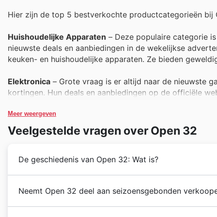
Hier zijn de top 5 bestverkochte productcategorieën bij
Huishoudelijke Apparaten
– Deze populaire categorie is 
nieuwste deals en aanbiedingen in de wekelijkse adverten
keuken- en huishoudelijke apparaten. Ze bieden geweldi
Elektronica
– Grote vraag is er altijd naar de nieuwste g
kortingen. Hun deals en aanbiedingen op de officiële w
moment is om te upgraden.
Meer weergeven
Gereedschap en Klussen
– Voor de doe-het-zelver en de
Veelgestelde vragen over Open 32
Open 32. De wekelijkse advertenties en de website staa
gemakkelijker maakt. Ontdek hun uitgebreide assortiment
De geschiedenis van Open 32: Wat is?
Speelgoed en Spelletjes
– Deze productcategorie trekt v
hierop in met hun scherpe prijzen. Klanten vinden in de 
Open 32 begon hun reis in Nederland in 2014, opger
Neemt Open 32 deel aan seizoensgebonden verkoope
leeftijden, vaak met speciale Black Friday aanbiedingen.
hoogwaardige
modekleding
toegankelijk te maken vo
hebben ze zich gericht op het aanbieden van een zorgv
De seizoensgebonden evenementen bij Open 32 in Ned
Kleding en Textiel
– Op zoek naar nieuwe garderobe of h