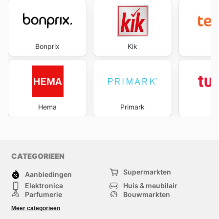
Bonprix
Kik
te
Hema
Primark
Tu
CATEGORIEEN
Supermarkten
Aanbiedingen
Elektronica
Huis & meubilair
Parfumerie
Bouwmarkten
Mode
Sport
Meer categorieën
Kinderen
Huisdieren