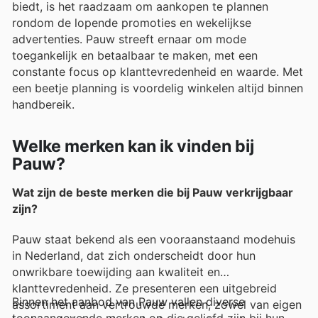
biedt, is het raadzaam om aankopen te plannen
rondom de lopende promoties en wekelijkse
advertenties. Pauw streeft ernaar om mode
toegankelijk en betaalbaar te maken, met een
constante focus op klanttevredenheid en waarde. Met
een beetje planning is voordelig winkelen altijd binnen
handbereik.
Welke merken kan ik vinden bij
Pauw?
Wat zijn de beste merken die bij Pauw verkrijgbaar
zijn?
Pauw staat bekend als een vooraanstaand modehuis
in Nederland, dat zich onderscheidt door hun
onwrikbare toewijding aan kwaliteit en
klanttevredenheid. Ze presenteren een uitgebreid
Binnen het aanbod van Pauw vallen diverse
assortiment aan vertrouwde merken, zowel van eigen
toonaangevende merken op die geliefd zijn bij hun