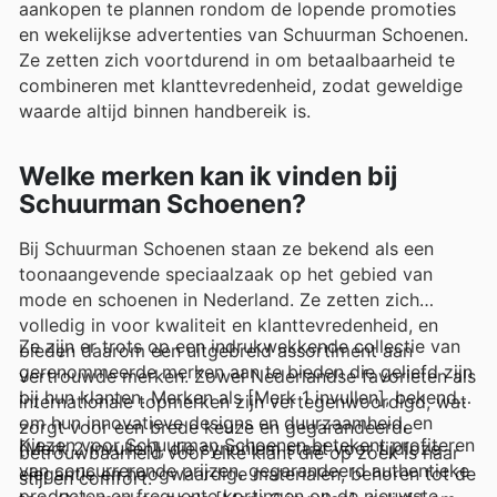
aankopen te plannen rondom de lopende promoties
en wekelijkse advertenties van Schuurman Schoenen.
Ze zetten zich voortdurend in om betaalbaarheid te
combineren met klanttevredenheid, zodat geweldige
waarde altijd binnen handbereik is.
Welke merken kan ik vinden bij
Schuurman Schoenen?
Bij Schuurman Schoenen staan ze bekend als een
toonaangevende speciaalzaak op het gebied van
mode en schoenen in Nederland. Ze zetten zich
volledig in voor kwaliteit en klanttevredenheid, en
Ze zijn er trots op een indrukwekkende collectie van
bieden daarom een uitgebreid assortiment aan
gerenommeerde merken aan te bieden die geliefd zijn
vertrouwde merken. Zowel Nederlandse favorieten als
bij hun klanten. Merken als [Merk 1 invullen], bekend
internationale topmerken zijn vertegenwoordigd, wat
om hun innovatieve designs en duurzaamheid, en
zorgt voor een brede keuze en gegarandeerde
Kiezen voor Schuurman Schoenen betekent profiteren
[Merk 2 invullen], die synoniem staat voor tijdloze
betrouwbaarheid voor elke klant die op zoek is naar
van concurrerende prijzen, gegarandeerd authentieke
elegantie en hoogwaardige materialen, behoren tot de
stijl en comfort.
producten en frequente kortingen op de nieuwste