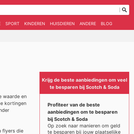
E
SPORT
KINDEREN
HUISDIEREN
ANDERE
BLOG
Krijg de beste aanbiedingen om veel
te besparen bij Scotch & Soda
de waarde en
ve kortingen
Profiteer van de beste
nder
aanbiedingen om te besparen
bij Scotch & Soda
Op zoek naar manieren om geld
 flyers die
te besparen bij jouw plaatselijke