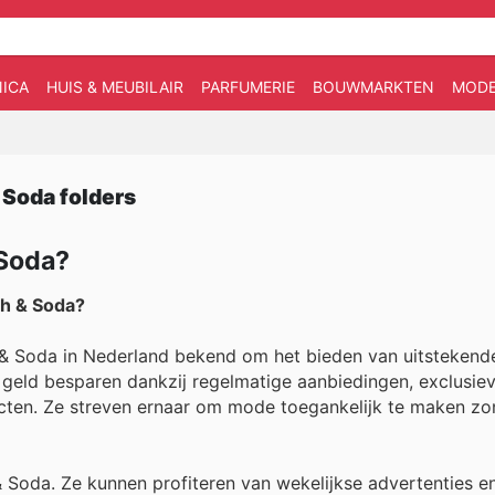
ICA
HUIS & MEUBILAIR
PARFUMERIE
BOUWMARKTEN
MOD
 Soda folders
a
 Soda?
ch & Soda?
h & Soda in Nederland bekend om het bieden van uitsteken
r geld besparen dankzij regelmatige aanbiedingen, exclusie
cten. Ze streven ernaar om mode toegankelijk te maken zo
Soda. Ze kunnen profiteren van wekelijkse advertenties en