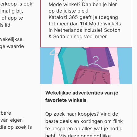
verkoop is ook
Mode winkel? Dan ben je hier
op de juiste plek!
matig bij,
Katalozi 365 geeft je toegang
 of app te
tot meer dan 114 Mode winkels
 lid.
in Netherlands inclusief Scotch
& Soda en nog veel meer.
ekelijkse
ige waarde
Wekelijkse advertenties van je
favoriete winkels
kbare
Op zoek naar koopjes? Vind de
 van eigen
beste deals en kortingen om flink
ie op zoek is
te besparen op alles wat je nodig
hebt. Mis deze ongelooflijke