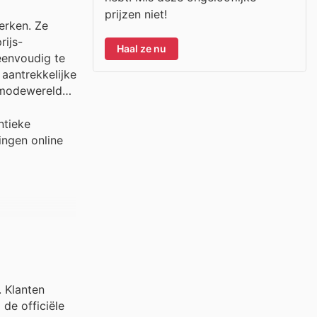
prijzen niet!
erken. Ze
rijs-
Haal ze nu
eenvoudig te
 aantrekkelijke
 modewereld
ntieke
ingen online
. Klanten
de officiële