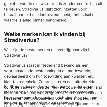
geniet u van de nieuwste trends zonder een fortuin uit
te geven. Stradivarius blijft zich inzetten voor
betaalbaarheid en klanttevredenheid; fantastische
waarde is altijd binnen handbereik.
Welke merken kan ik vinden bij
Stradivarius?
Wat zijn de beste merken die verkrijgbaar zijn bij
Stradivarius?
Stradivarius staat in Nederland bekend als een
vooraanstaande bestemming in de modewereld,
gewaardeerd om hun toewijding aan kwaliteit en
klanttevredenheid. Ze presenteren een uitgebreide
Bij Stradivarius vinden klanten een selectie van de
collectie van vertrouwde merken, zowel uit eigen land
meest populaire en gerespecteerde modemerken.
als internationaal, wat zorgt voor een breed scala aan
Deze merken onderscheiden zich door hun constante
keuzes en betrouwbaarheid voor elke shopper. Hun
innovatie, uitzonderlijke duurzaamheid en
zorgvuldig samengestelde assortiment garandeert dat