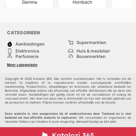
Gamma
Hornbach
Ka
CATEGORIEEN
Supermarkten
Aanbiedingen
Elektronica
Huis & meubilair
Parfumerie
Bouwmarkten
Mode
Sport
Meer categorieën
Kinderen
Huisdieren
Andere
Copyright © 2026 Katalozi 365. Alle rechten voorbehouden. Het is verboden om de
teksten te kopiëren of te reproduceren zonder voorafgaande schriftelijke
toestemming. Productfoto's, afbeeldingen en brochures zijn uitsluitend bedoeld ter
illustratie. Afgeprijsde prijzen zijn afkomstig van officiële distributeurs die op deze site
vermeld staan. Aanbiedingen zijn geldig vanaf en tot de vervaldatum of zolang de
voorraad strekt. Het doel van deze site is informatief en kan niet worden gebruikt om
de producten te claimen. Prijzen kunnen variëren afhankelijk van de locatie.
Deze website is niet aangesloten bij of onderschreven door Tuinland en is niet
bedoeld om hun officiële website te repliceren.
We verzamelen en organiseren de
nieuwste folders van retailers in jouw omgeving, allemaal handig op één plek.