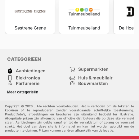
Søstrene Grene
Tuinmeubelland
De Hoeve 
CATEGORIEEN
Supermarkten
Aanbiedingen
Elektronica
Huis & meubilair
Parfumerie
Bouwmarkten
Mode
Sport
Meer categorieën
Kinderen
Huisdieren
Andere
Copyright © 2026 . Alle rechten voorbehouden. Het is verboden om de teksten te
kopiëren of te reproduceren zonder voorafgaande schriftelijke toestemming.
Productfoto's, afbeeldingen en brochures zijn uitsluitend bedoeld ter illustratie.
Afgeprijsde prijzen zijn afkomstig van officiële distributeurs die op deze site vermeld
staan. Aanbiedingen zijn geldig vanaf en tot de vervaldatum of zolang de voorraad
strekt. Het doel van deze site is informatief en kan niet worden gebruikt om de
producten te claimen. Prijzen kunnen variëren afhankelijk van de locatie.