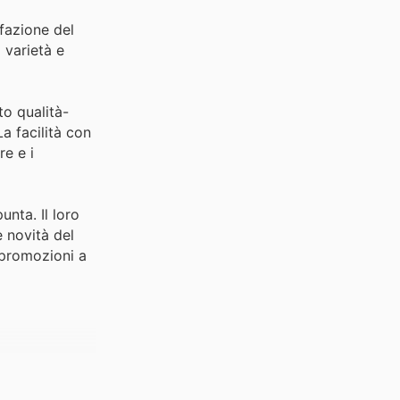
sfazione del
 varietà e
to qualità-
a facilità con
re e i
unta. Il loro
e novità del
e promozioni a