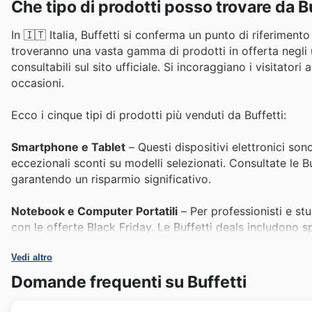
Che tipo di prodotti posso trovare da B
In 🇮🇹 Italia, Buffetti si conferma un punto di riferiment
troveranno una vasta gamma di prodotti in offerta negli u
consultabili sul sito ufficiale. Si incoraggiano i visitatori
occasioni.
Ecco i cinque tipi di prodotti più venduti da Buffetti:
Smartphone e Tablet
– Questi dispositivi elettronici sono
eccezionali sconti su modelli selezionati. Consultate le B
garantendo un risparmio significativo.
Notebook e Computer Portatili
– Per professionisti e st
con le offerte Black Friday. Le Buffetti deals includono s
scelta popolare.
Vedi altro
Televisori e Intrattenimento Domestico
– Aggiornare il
Domande frequenti su Buffetti
durante i grandi saldi. Le Buffetti Black Friday sales sui 
perfetta per godere di tecnologia di alta qualità a costi ri