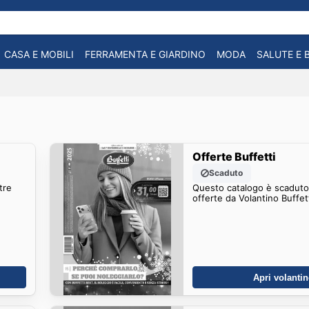
CASA E MOBILI
FERRAMENTA E GIARDINO
MODA
SALUTE E 
Offerte Buffetti
Scaduto
tre
Questo catalogo è scaduto.
offerte da Volantino Buffet
Apri volanti