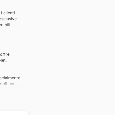
I clienti
esclusive
dibili
 offre
let,
pecialmente
ndoli una
io comune
 l'opportunità