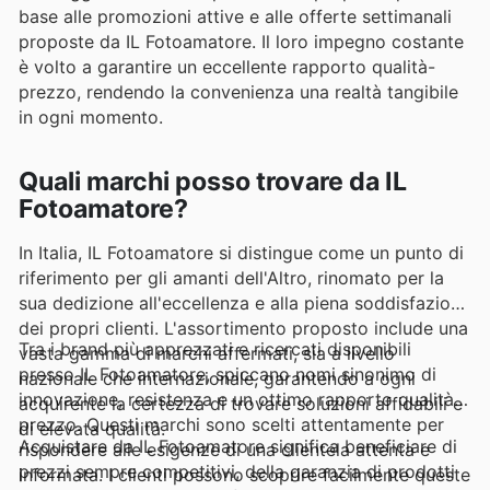
base alle promozioni attive e alle offerte settimanali
proposte da IL Fotoamatore. Il loro impegno costante
è volto a garantire un eccellente rapporto qualità-
prezzo, rendendo la convenienza una realtà tangibile
in ogni momento.
Quali marchi posso trovare da IL
Fotoamatore?
In Italia, IL Fotoamatore si distingue come un punto di
riferimento per gli amanti dell'Altro, rinomato per la
sua dedizione all'eccellenza e alla piena soddisfazione
dei propri clienti. L'assortimento proposto include una
Tra i brand più apprezzati e ricercati disponibili
vasta gamma di marchi affermati, sia a livello
presso IL Fotoamatore, spiccano nomi sinonimo di
nazionale che internazionale, garantendo a ogni
innovazione, resistenza e un ottimo rapporto qualità-
acquirente la certezza di trovare soluzioni affidabili e
prezzo. Questi marchi sono scelti attentamente per
di elevata qualità.
Acquistare da IL Fotoamatore significa beneficiare di
rispondere alle esigenze di una clientela attenta e
prezzi sempre competitivi, della garanzia di prodotti
informata. I clienti possono scoprire facilmente queste