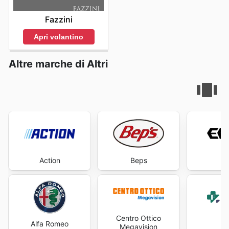
Fazzini
Apri volantino
Altre marche di Altri
Action
Beps
Centro Ottico
Alfa Romeo
Fa
Megavision