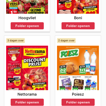
gemoedsrust die gepaard gaat met het maken van
weloverwogen en economische keuzes voor hun
gezondheid. Visit Gezond & Wel's website today to
explore the best deals and start saving now.
Hoogvliet
Boni
Folder openen
Folder openen
3 dagen over
2 dagen over
Nettorama
Poiesz
Folder openen
Folder openen