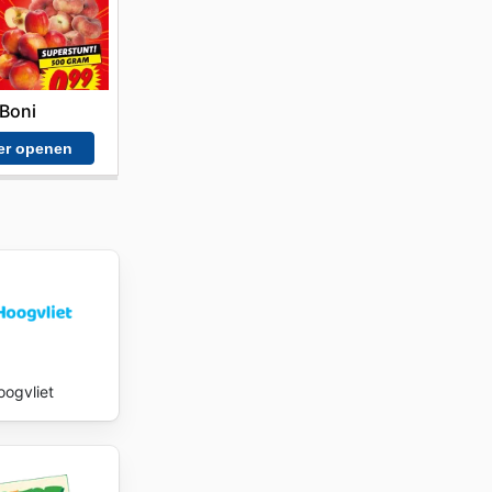
iddel om
maakt u
 to date
Boni
er openen
oogvliet