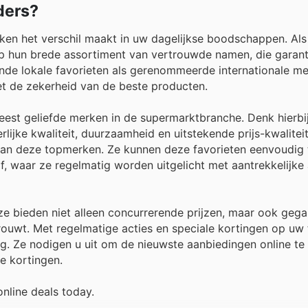
ders?
rken het verschil maakt in uw dagelijkse boodschappen. Als
p hun brede assortiment van vertrouwde namen, die garant
nde lokale favorieten als gerenommeerde internationale me
met de zekerheid van de beste producten.
eest geliefde merken in de supermarktbranche. Denk hierbi
ijke kwaliteit, duurzaamheid en uitstekende prijs-kwalitei
van deze topmerken. Ze kunnen deze favorieten eenvoudig 
elf, waar ze regelmatig worden uitgelicht met aantrekkelijk
: ze bieden niet alleen concurrerende prijzen, maar ook geg
ouwt. Met regelmatige acties en speciale kortingen op uw 
 Ze nodigen u uit om de nieuwste aanbiedingen online te
ke kortingen.
nline deals today.