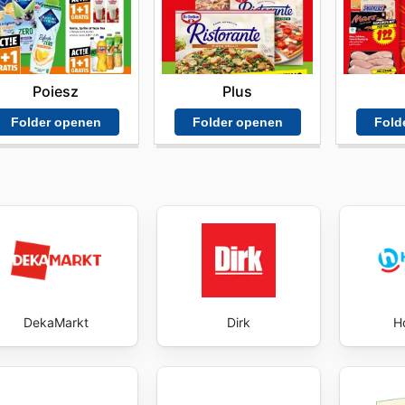
ijn niet alleen informatief, maar ook een uitstekend hulpm
or up-to-date te blijven met de laatste
Jan Linders ad
, 
Jan Linders zet zich in om hun klanten de beste prijs-
 onderstreept met hun aantrekkelijke aanbiedingen. Stay up
Poiesz
Plus
ings every day.
Folder openen
Folder openen
Fold
DekaMarkt
Dirk
H