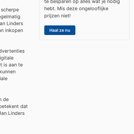
te besparen op alles wat je nodig
hebt. Mis deze ongelooflijke
n scherpe
prijzen niet!
egelmatig
an Linders
kan inkopen
Haal ze nu
dvertenties
gitale
 is aan te
 kunnen
iale
n de
betekent dat
Jan Linders