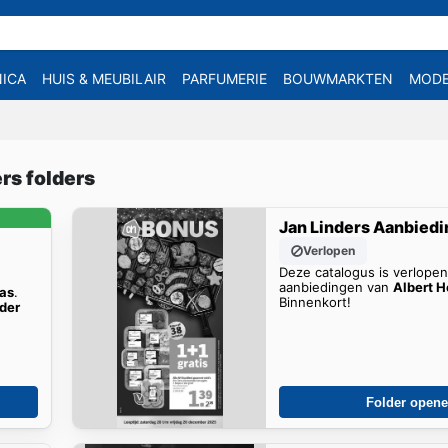
ICA
HUIS & MEUBILAIR
PARFUMERIE
BOUWMARKTEN
MOD
rs folders
Jan Linders Aanbied
Verlopen
Deze catalogus is verlope
aanbiedingen van
Albert H
as
.
Binnenkort!
lder
Folder open