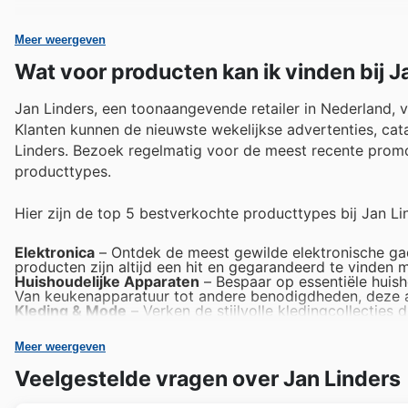
Meer weergeven
Wat voor producten kan ik vinden bij J
Jan Linders, een toonaangevende retailer in Nederland, 
Klanten kunnen de nieuwste wekelijkse advertenties, cat
Linders. Bezoek regelmatig voor de meest recente promo
producttypes.
Hier zijn de top 5 bestverkochte producttypes bij Jan Li
Elektronica
– Ontdek de meest gewilde elektronische gad
producten zijn altijd een hit en gegarandeerd te vinden m
Huishoudelijke Apparaten
– Bespaar op essentiële huish
Van keukenapparatuur tot andere benodigdheden, deze aa
Kleding & Mode
– Verken de stijlvolle kledingcollecties 
Ze presenteren een breed scala aan modieuze items die po
Speelgoed
– Vind de perfecte cadeaus onder het ruime as
Meer weergeven
Linders Black Friday sales. Deze items zijn veelgevraa
Persoonlijke Verzorging
– Profiteer van de Jan Linders
Veelgestelde vragen over Jan Linders
bestsellers zijn essentieel voor velen en worden promine