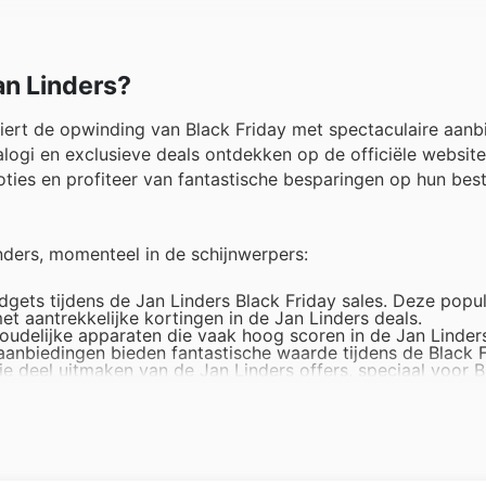
an Linders?
viert de opwinding van Black Friday met spectaculaire aanb
alogi en exclusieve deals ontdekken op de officiële websit
ties en profiteer van fantastische besparingen op hun bes
nders, momenteel in de schijnwerpers:
gets tijdens de Jan Linders Black Friday sales. Deze popul
et aantrekkelijke kortingen in de Jan Linders deals.
oudelijke apparaten die vaak hoog scoren in de Jan Linder
nbiedingen bieden fantastische waarde tijdens de Black F
die deel uitmaken van de Jan Linders offers, speciaal voor B
pulair zijn bij hun klanten.
sortiment speelgoed, een altijd geliefde categorie tijdens
gd en vertegenwoordigen geweldige kansen om te besparen.
 deals op een breed scala aan persoonlijke verzorgingsprod
nt uitgelicht in hun recente aanbiedingen en Jan Linders we