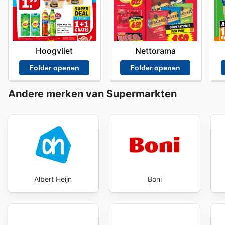
de kwaliteit van de producten. De
Jan Linders flyers
z
het boodschappenbudget onder controle te houden. Do
van elke boodschappensessie een voordelige ervaring. 
kwaliteitverhouding te bieden, en dit wordt wekelijks
Hoogvliet
Nettorama
with Jan Linders's weekly ads and enjoy exclusive sav
Folder openen
Folder openen
Andere merken van Supermarkten
Albert Heijn
Boni