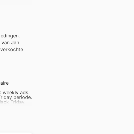
iedingen.
e van Jan
tverkochte
aire
s weekly ads.
riday periode.
lack Friday.
 de Jan
ucten. Deze
ekly ads.