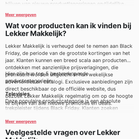
blijven van nieuwe productlanceringen en tijdelijke
favorieten van de klant altijd binnen handbereik zijn.
kortingen.
Meer weergeven
Wat voor producten kan ik vinden bij
Lekker Makkelijk?
Lekker Makkelijk is verheugd deel te nemen aan Black
Friday, de periode van de grootste kortingen van het
jaar. Klanten kunnen een breed scala aan producten
ontdekken met aanzienlijke prijsverlagingen, die
Hier zijn hun top 5 bestverkopende
prominent worden uitgelicht in hun wekelijkse
productcategorieën:
advertenties en catalogi. Exclusieve aanbiedingen zijn
direct beschikbaar op de officiële website, dus
Televisies
bezoek Lekker Makkelijk regelmatig om op de hoogte
Deze populaire productcategorie is een absolute
te blijven van alle nieuwe promoties en deals.
trekpleister tijdens Black Friday. Klanten zoeken
massaal naar scherpe prijzen op de nieuwste
modellen, en Lekker Makkelijk biedt ze aan met
Meer weergeven
aantrekkelijke kortingen in hun Black Friday sales.
Veelgestelde vragen over Lekker
Ontdek de beste deals in de wekelijkse advertenties.