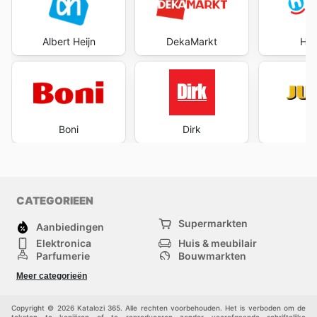
Albert Heijn
DekaMarkt
Hoo
Boni
Dirk
J
CATEGORIEEN
Supermarkten
Aanbiedingen
Elektronica
Huis & meubilair
Parfumerie
Bouwmarkten
Mode
Sport
Meer categorieën
Kinderen
Huisdieren
Andere
Copyright © 2026 Katalozi 365. Alle rechten voorbehouden. Het is verboden om de