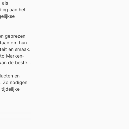
 als
ding aan het
elijkse
en geprezen
staan om hun
teit en smaak.
tto Marken-
 van de beste
ducten en
n. Ze nodigen
ijdelijke