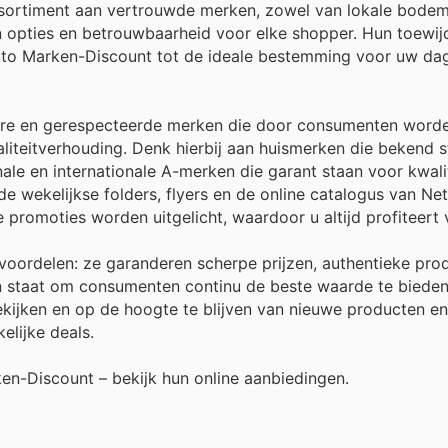
assortiment aan vertrouwde merken, zowel van lokale bodem
an opties en betrouwbaarheid voor elke shopper. Hun toewij
tto Marken-Discount tot de ideale bestemming voor uw dag
aire en gerespecteerde merken die door consumenten word
liteitverhouding. Denk hierbij aan huismerken die bekend 
le en internationale A-merken die garant staan voor kwali
 wekelijkse folders, flyers en de online catalogus van Ne
 promoties worden uitgelicht, waardoor u altijd profiteert
 voordelen: ze garanderen scherpe prijzen, authentieke pro
 in staat om consumenten continu de beste waarde te biede
kijken en op de hoogte te blijven van nieuwe producten en t
elijke deals.
n-Discount – bekijk hun online aanbiedingen.