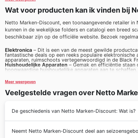
Wat voor producten kan ik vinden bij 
Netto Marken-Discount, een toonaangevende retailer in N
kunnen in de wekelijkse folders en catalogi een breed s
beschikbaar zijn op de officiële website. Bezoek regelm
Elektronica
– Dit is een van de meest gewilde productca
fantastische deals op een reeks populaire elektronische 
apparaten, ruimschoots vertegenwoordigd in de Black Fr
Huishoudelijke Apparaten
– Gemak en efficiëntie staan 
hoogwaardige huishoudelijke apparaten aan te schaffen. 
het perfecte moment om uw keuken te upgraden of uw hui
Speelgoed
– Altijd een bestseller rond feestelijke peri
Meer weergeven
Discount biedt een breed assortiment aan speelgoed voor 
zullen vallen bij gezinnen die hun aankopen plannen.
Veelgestelde vragen over Netto Mark
Kleding en Textiel
– Klanten profiteren tijdens Black Fr
textiel. Van dagelijkse benodigdheden tot modieuze item
voor elke garderobe.
Food & Drinks
– De dagelijkse boodschappen worden extr
De geschiedenis van Netto Marken-Discount: Wat is?
Ontdek geweldige prijzen op een breed scala aan voedi
beste deals uit de Netto Marken-Discount wekelijkse ads
Netto Marken-Discount heeft een rijke geschiedenis d
Neemt Netto Marken-Discount deel aan seizoensgeb
hebben ze zich gevestigd als een betrouwbare naam i