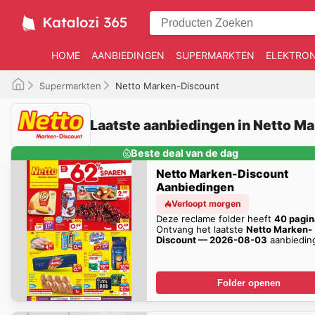
HOME
AANBIEDINGEN
SUPERMARKTEN
ELEKTRON
Supermarkten
Netto Marken-Discount
Laatste aanbiedingen in Netto M
Beste deal van de dag
Netto Marken-Discount
Aanbiedingen
Verloopt morgen
Deze reclame folder heeft
40 pagin
Ontvang het laatste
Netto Marken-
Discount — 2026-08-03
aanbiedin
hier!
Folder openen