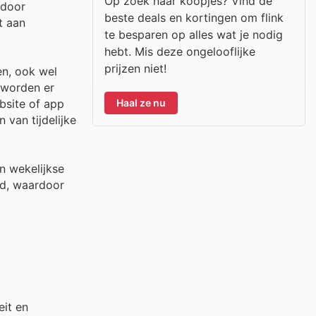
Op zoek naar koopjes? Vind de
 door
beste deals en kortingen om flink
t aan
te besparen op alles wat je nodig
hebt. Mis deze ongelooflijke
prijzen niet!
en, ook wel
 worden er
Haal ze nu
bsite of app
 van tijdelijke
n wekelijkse
id, waardoor
it en