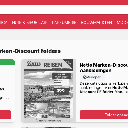
ICA
HUIS & MEUBILAIR
PARFUMERIE
BOUWMARKTEN
MOD
arken-Discount folders
Netto Marken-Disco
Aanbiedingen
Verlopen
Deze catalogus is verlope
aanbiedingen van
Netto M
as
.
Discount DE folder
Binnenk
gen
Folder open