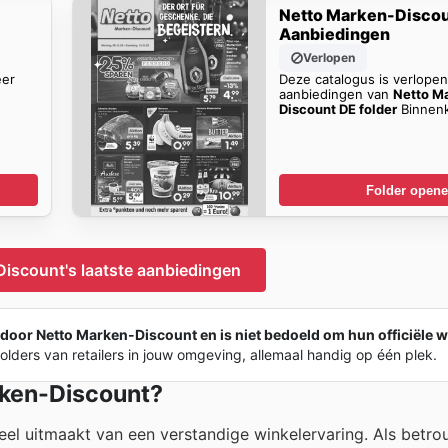
Netto Marken-Disco
Aanbiedingen
Verlopen
eer
Deze catalogus is verlope
aanbiedingen van
Netto M
Discount DE folder
Binnenk
Folder open
iscount's laatste aanbiedingen
 door Netto Marken-Discount en is niet bedoeld om hun officiële w
ders van retailers in jouw omgeving, allemaal handig op één plek.
rken-Discount?
el uitmaakt van een verstandige winkelervaring. Als betro