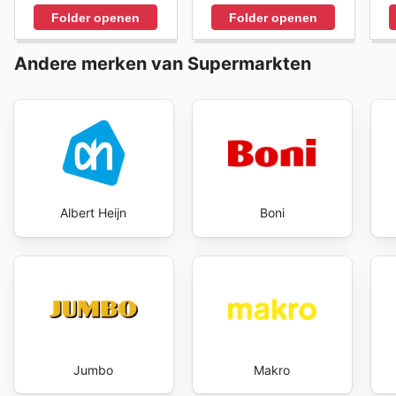
bestemming blijft voor prijsbewuste shoppers die op z
Folder openen
Folder openen
Het is een proactieve benadering om ervoor te zorgen 
Marken-Discount's website today to explore the best 
Andere merken van Supermarkten
Albert Heijn
Boni
Jumbo
Makro