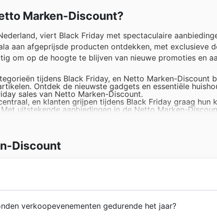
Netto Marken-Discount?
ederland, viert Black Friday met spectaculaire aanbieding
cala aan afgeprijsde producten ontdekken, met exclusieve d
atig om op de hoogte te blijven van nieuwe promoties en a
tegorieën tijdens Black Friday, en Netto Marken-Discount b
artikelen. Ontdek de nieuwste gadgets en essentiële huisho
iday sales van Netto Marken-Discount.
centraal, en klanten grijpen tijdens Black Friday graag hun
Met uitstekende aanbiedingen in de Netto Marken-Discount 
s te verrijken.
odes, en Black Friday vormt daarop geen uitzondering. Netto
alle leeftijden, met aantrekkelijke kortingen die zeker in
en-Discount
iday van ongekende besparingen op een uitgebreide selectie
s, de Netto Marken-Discount offers bevatten altijd verras
a voordelig tijdens de Black Friday acties van Netto Mark
ngsmiddelen en dranken, perfect om uw voorraad aan te vu
.
ie teruggaat tot 1928, toen ze hun eerste winkel openden. 
onden verkoopevenementen gedurende het jaar?
n de Supermarkten, bekend om hun toewijding aan kwalitei