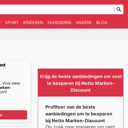
E
SPORT
KINDEREN
HUISDIEREN
ANDERE
BLOG
unt
Krijg de beste aanbiedingen om veel
te besparen bij Netto Marken-
n. Vind meer
arken-
Discount
ort!
Profiteer van de beste
aanbiedingen om te besparen
en
bij Netto Marken-Discount
Op zoek naar manieren om geld