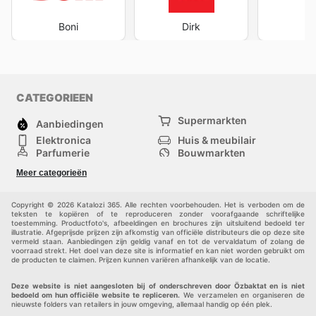
Boni
Dirk
J
CATEGORIEEN
Supermarkten
Aanbiedingen
Elektronica
Huis & meubilair
Parfumerie
Bouwmarkten
Mode
Sport
Meer categorieën
Kinderen
Huisdieren
Andere
Copyright © 2026 Katalozi 365. Alle rechten voorbehouden. Het is verboden om de
teksten te kopiëren of te reproduceren zonder voorafgaande schriftelijke
toestemming. Productfoto's, afbeeldingen en brochures zijn uitsluitend bedoeld ter
illustratie. Afgeprijsde prijzen zijn afkomstig van officiële distributeurs die op deze site
vermeld staan. Aanbiedingen zijn geldig vanaf en tot de vervaldatum of zolang de
voorraad strekt. Het doel van deze site is informatief en kan niet worden gebruikt om
de producten te claimen. Prijzen kunnen variëren afhankelijk van de locatie.
Deze website is niet aangesloten bij of onderschreven door Özbaktat en is niet
bedoeld om hun officiële website te repliceren.
We verzamelen en organiseren de
nieuwste folders van retailers in jouw omgeving, allemaal handig op één plek.