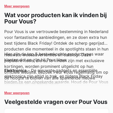
worden belicht.
Meer weergeven
Wat voor producten kan ik vinden bij
Pour Vous?
Pour Vous is uw vertrouwde bestemming in Nederland
voor fantastische aanbiedingen, en ze doen extra hun
best tijdens Black Friday! Ontdek de scherp geprijsde
producten die momenteel in de spotlights staan in hun
Hier zijn de top 5 bestverkochte producttypes waar
nieuwste weekadvertenties en catalogi. Deze
klanten dol op zijn bij Pour Vous:
populaire items, die nu te vinden zijn met exclusieve
kortingen, worden prominent uitgelicht op hun
Elektronica
– De nieuwste gadgets en essentiële
officiële website. Bezoek Pour Vous regelmatig om op
elektronica zijn altijd in trek, en tijdens Black Friday
de hoogte te blijven van alle spannende nieuwe
bieden ze een ongekende waarde. Houd de Pour Vous
promoties en de beste deals.
weekadvertenties in de gaten voor de meest
begeerde elektronica, perfect voor vroegtijdige
Meer weergeven
kerstinkopen of om uzelf te trakteren. Deze populaire
Veelgestelde vragen over Pour Vous
items zijn een gegarandeerd succes bij Pour Vous
deals.