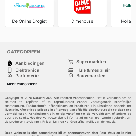
De Online Drogist
Dimehouse
Holland
CATEGORIEEN
Supermarkten
Aanbiedingen
Elektronica
Huis & meubilair
Parfumerie
Bouwmarkten
Mode
Sport
Meer categorieën
Kinderen
Huisdieren
Andere
Copyright © 2026 Katalozi 365. Alle rechten voorbehouden. Het is verboden om de
teksten te kopiëren of te reproduceren zonder voorafgaande schriftelijke
toestemming. Productfoto's, afbeeldingen en brochures zijn uitsluitend bedoeld ter
illustratie. Afgeprijsde prijzen zijn afkomstig van officiële distributeurs die op deze site
vermeld staan. Aanbiedingen zijn geldig vanaf en tot de vervaldatum of zolang de
voorraad strekt. Het doel van deze site is informatief en kan niet worden gebruikt om
de producten te claimen. Prijzen kunnen variëren afhankelijk van de locatie.
Deze website is niet aangesloten bij of onderschreven door Pour Vous en is niet