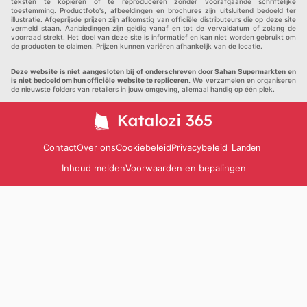
teksten te kopiëren of te reproduceren zonder voorafgaande schriftelijke
toestemming. Productfoto's, afbeeldingen en brochures zijn uitsluitend bedoeld ter
illustratie. Afgeprijsde prijzen zijn afkomstig van officiële distributeurs die op deze site
vermeld staan. Aanbiedingen zijn geldig vanaf en tot de vervaldatum of zolang de
voorraad strekt. Het doel van deze site is informatief en kan niet worden gebruikt om
de producten te claimen. Prijzen kunnen variëren afhankelijk van de locatie.
Deze website is niet aangesloten bij of onderschreven door Sahan Supermarkten en
is niet bedoeld om hun officiële website te repliceren.
We verzamelen en organiseren
de nieuwste folders van retailers in jouw omgeving, allemaal handig op één plek.
Contact
Over ons
Cookiebeleid
Privacybeleid
Landen
Inhoud melden
Voorwaarden en bepalingen