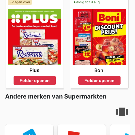
3 dagen over
Geldig tot 9 aug.
optimaliseren en hun huishoudbudget te ontlasten. Visit
Sahan Supermarkten's website today to explore the
best deals and start saving now.
Plus
Boni
Folder openen
Folder openen
Andere merken van Supermarkten