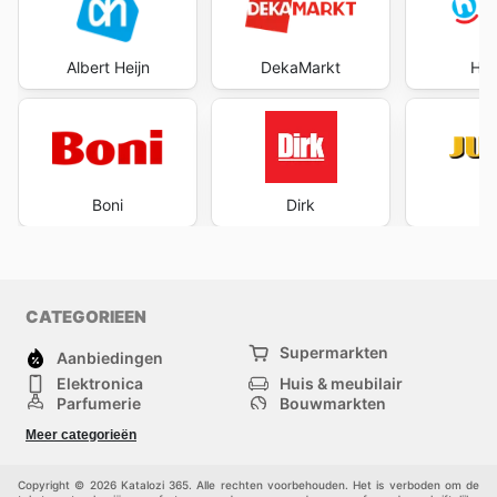
Albert Heijn
DekaMarkt
Hoo
Boni
Dirk
J
CATEGORIEEN
Supermarkten
Aanbiedingen
Elektronica
Huis & meubilair
Parfumerie
Bouwmarkten
Mode
Sport
Meer categorieën
Kinderen
Huisdieren
Andere
Copyright © 2026 Katalozi 365. Alle rechten voorbehouden. Het is verboden om de