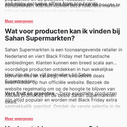
and enjoy exclusive offers from top brands.
aanbiedingen online te ontdekken en op de hoogte te
consumenten. Klanten kunnen deze favoriete merken
blijven van nieuwe producten en tijdelijke
eenvoudig terugvinden via de wekelijkse folders,
prijsverlagingen.
flyers en online catalogi van Sahan Supermarkten,
Meer weergeven
waar regelmatig exclusieve aanbiedingen en
Wat voor producten kan ik vinden bij
promoties worden uitgelicht.
Sahan Supermarkten?
Sahan Supermarkten is een toonaangevende retailer in
Nederland en viert Black Friday met fantastische
aanbiedingen. Klanten kunnen een breed scala aan
voordelige producten ontdekken in hun wekelijkse
Hier zijn de top vijf bestsellers bij Sahan
advertenties en catalogi, met exclusieve deals
Supermarkten:
beschikbaar op hun officiële website. Bezoek de
website regelmatig om op de hoogte te blijven van
Vers fruit en groenten
– Deze essentiële producten
nieuwe promoties en de beste Sahan Supermarkten
zijn altijd populair en worden met Black Friday extra
deals.
aantrekkelijk geprijsd. Ontdek de verste selectie in de
Sahan Supermarkten weekly ads, perfect voor
gezonde maaltijden en snacks die nu extra voordelig
Meer weergeven
zijn.