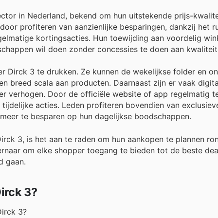
ctor in Nederland, bekend om hun uitstekende prijs-kwalit
oor profiteren van aanzienlijke besparingen, dankzij het r
gelmatige kortingsacties. Hun toewijding aan voordelig wi
chappen wil doen zonder concessies te doen aan kwaliteit
er Dirck 3 te drukken. Ze kunnen de wekelijkse folder en on
n breed scala aan producten. Daarnaast zijn er vaak digit
r verhogen. Door de officiële website of app regelmatig t
tijdelijke acties. Leden profiteren bovendien van exclusiev
g meer te besparen op hun dagelijkse boodschappen.
 Dirck 3, is het aan te raden om hun aankopen te plannen r
 ernaar om elke shopper toegang te bieden tot de beste dea
d gaan.
irck 3?
Dirck 3?