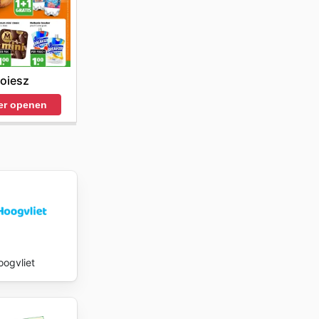
e maken
eve
te today
oiesz
er openen
oogvliet