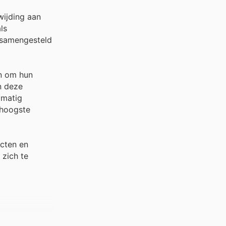
wijding aan
ls
g samengesteld
an om hun
n deze
lmatig
 hoogste
ucten en
 zich te