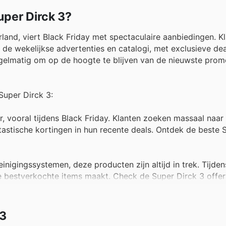
uper Dirck 3?
rland, viert Black Friday met spectaculaire aanbiedingen. K
de wekelijkse advertenties en catalogi, met exclusieve dea
egelmatig om op de hoogte te blijven van de nieuwste prom
Super Dirck 3:
r, vooral tijdens Black Friday. Klanten zoeken massaal naar
tastische kortingen in hun recente deals. Ontdek de beste 
nigingssystemen, deze producten zijn altijd in trek. Tijden
 de bestverkochte items maakt. Check de Super Dirck 3 offe
 een essentieel producttype. De wekelijkse advertenties va
 3
ijdens Black Friday een enorme bestseller zijn. Vind gewe