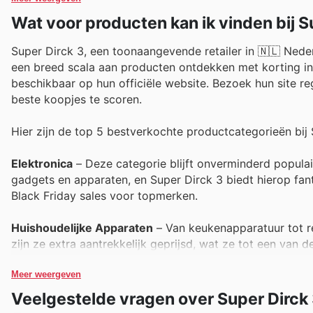
Wat voor producten kan ik vinden bij S
Super Dirck 3, een toonaangevende retailer in 🇳🇱 Nede
een breed scala aan producten ontdekken met korting in 
beschikbaar op hun officiële website. Bezoek hun site r
beste koopjes te scoren.
Hier zijn de top 5 bestverkochte productcategorieën bij 
Elektronica
– Deze categorie blijft onverminderd populai
gadgets en apparaten, en Super Dirck 3 biedt hierop fan
Black Friday sales voor topmerken.
Huishoudelijke Apparaten
– Van keukenapparatuur tot rei
zijn ze extra aantrekkelijk geprijsd, wat ze tot een van
indrukwekkende besparingen.
Meer weergeven
Kleding en Mode
– Met de feestdagen in aantocht is dit
Veelgestelde vragen over Super Dirck
3 staan bol van de modieuze aanbiedingen, waardoor ze t