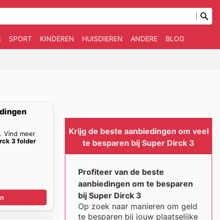
E
SPORT
KINDEREN
HUISDIEREN
ANDERE
BLOG
edingen
Krijg de beste aanbiedingen om veel
n. Vind meer
rck 3 folder
te besparen bij Super Dirck 3
Profiteer van de beste
aanbiedingen om te besparen
bij Super Dirck 3
en
Op zoek naar manieren om geld
te besparen bij jouw plaatselijke