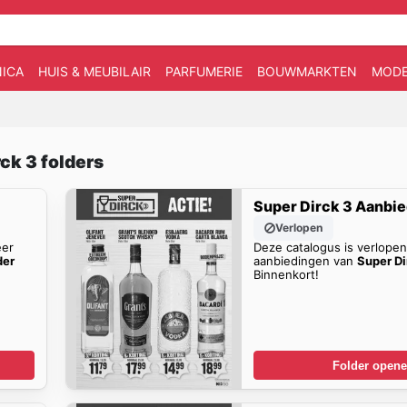
ICA
HUIS & MEUBILAIR
PARFUMERIE
BOUWMARKTEN
MOD
ck 3 folders
Super Dirck 3 Aanbi
Verlopen
eer
Deze catalogus is verlope
der
aanbiedingen van
Super Di
Binnenkort!
Folder open