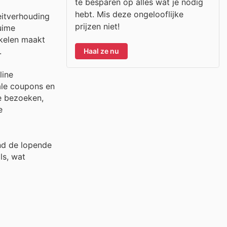
te besparen op alles wat je nodig
hebt. Mis deze ongelooflijke
eitverhouding
prijzen niet!
uime
nkelen maakt
.
Haal ze nu
line
ale coupons en
e bezoeken,
e
ond de lopende
ls, wat