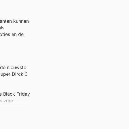
lanten kunnen
ls
oties en de
 de nieuwste
Super Dirck 3
s Black Friday
rs voor
n Super Dirck
ldige Super