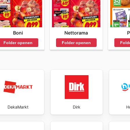
ld krijgen. Het is een slimme strategie om een gewoonte t
 nooit een geweldige aanbieding te missen. Deze proacti
ltijd de beste waarde krijgen. Visit Super Dirck 3's websi
Boni
Nettorama
P
Folder openen
Folder openen
Fold
DekaMarkt
Dirk
H