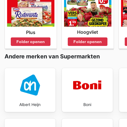
budget effectiever beheren en meer waar voor hun ge
van het bekijken van de laatste
Super Dirck 3 sales
om
benadering van winkelen garandeert dat consumenten a
to explore the best deals and start saving now.
Hoogvliet
Plus
Folder openen
Folder openen
Andere merken van Supermarkten
Albert Heijn
Boni